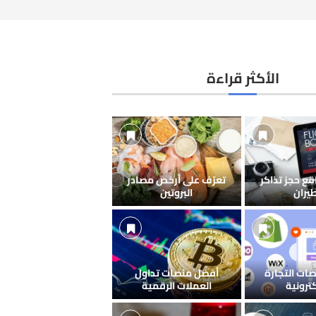
الأكثر قراءة
ع حجز تذاكر
تعرّف على أرخص مصادر
طيران
البروتين
ات التجارة
أفضل منصات تداول
كترونية
العملات الرقمية