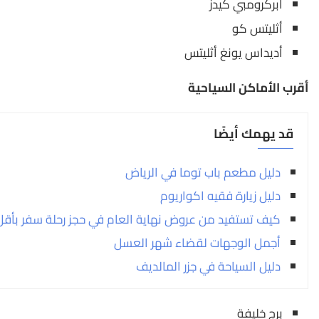
أبركرومبي كيدز
أثليتس كو
أديداس يونغ أثليتس
أقرب الأماكن السياحية
قد يهمك أيضًا
دليل مطعم باب توما في الرياض
دليل زيارة فقيه اكواريوم
كيف تستفيد من عروض نهاية العام في حجز رحلة سفر بأقل
أجمل الوجهات لقضاء شهر العسل
دليل السياحة في جزر المالديف
برج خليفة