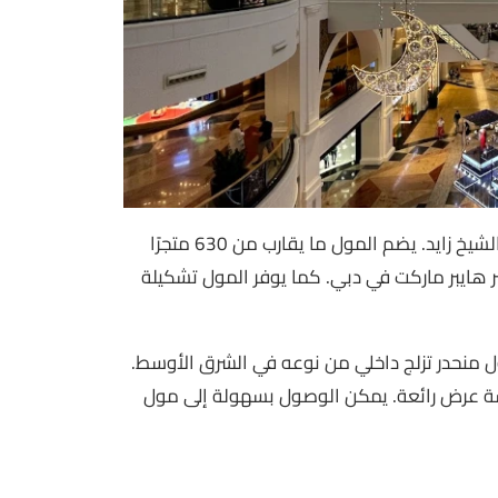
مول الإمارات يُعتبر واحدًا من أفضل مولات دبي، ويقع في شارع الشيخ زايد. يضم المول ما يقارب من 630 متجرًا
ية، بالإضافة إلى أكثر من 100 مطعم وأكبر هايبر ماركت في دبي. كما يوفر المول تشكيلة
ول منحدر تزلج داخلي من نوعه في الشرق الأوسط.
على أكبر مركز سينما في الشرق الأوسط مع 24 شاشة عرض رائعة. يمكن الوصول بسهولة إلى مول