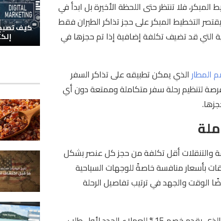
بكر، فلا تنتظر حتى اللحظة الأخيرة بل ابدأ في
يقتصر التخطيط المبكر على حجز تذاكر الطيران فقط
كيف تصبح 
يهية التي قد تضيف تكلفة إضافية إذا تم حجزها في
إلكت
 المطار
الذي يمكن تطبيقه على تذاكر السفر
بتخفيضات تصل حتى 7%؛ مما يمنحك فرصة لتنظيم رحلة سفر متكاملة وممتعة دون أي
جزها.
امة والتنقلات أقل تكلفة من حجز كل عنصر بشكل
ات بأسعار منافسة خاصةً للوجهات السياحية
يضًا الوقت والجهد في ترتيب تفاصيل الرحلة
الذي يقدم خصم 15% للعملاء الجدد لأول طلب،