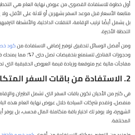
أول خطوة للاستفادة القصوى من عروض نهاية العام هي التخطيط الم
متابعة الأسعار قبل موعد السفر بشهرين أو ثلاثة على الأقل، ولا 
بل يشمل أيضًا ترتيب الإقامة، التنقلات الداخلية، والأنشطة الترف
اللحظة الأخيرة.
ومن أفضل الوسائل لتحقيق توفير إضافي الاستفادة من
كود خصم
وحجوزات الفنادق لتستمتع 
مفاجآت مالية غير متوقعة وزيادة قيمة العروض الحقيقية التي تح
2. الاستفادة من باقات السفر المتكاملة
في كثير من الأحيان تكون باقات السفر التي تشمل الطيران والإق
منفصل، وتقدم شركات السياحة خلال عروض نهاية العام هذه الباق
الشهيرة، ولا يوفر لك اختيار باقة متكاملة المال فحسب، بل يوفر أ
المختلفة.
ولمزيد من التوفير، يمكنك الاستفادة من أقوى
كود خصم airalo