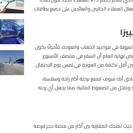
نك تفعيل كوبون خصم ايرالو والاستمتاع بتخفيض 10% فعال للعملاء الحاليين والعائدين على جميع بطاقات
رونة في مواعيد الذهاب والعودة، فأحيانًا يكون
عروض نهاية العام أن السفر في منتصف الأسبوع
مين أقل تكلفة من العودة في نفس يوم الاحتفال.
فنادق أنك سوف تتمتع برحلة أكثر راحة وسلاسة،
 وتقلل من الضغوط المالية؛ مما يجعل أي رحلة
حيث تمنحك المقارنة بين أكثر من منصة حجز فرصة