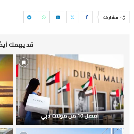
مشاركة
قد يهمك أيضً
أفضل 10 من مولات دبي
أ