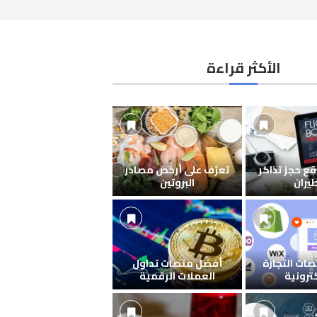
الأكثر قراءة
ع حجز تذاكر
تعرّف على أرخص مصادر
طيران
البروتين
ات التجارة
أفضل منصات تداول
كترونية
العملات الرقمية