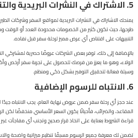
5. الاشتراك في النشرات البريدية والتنبيهات
يمنحك الاشتراك في النشرات البريدية لمواقع السفر وشركات الطيرا
طرحها، حيث تكون كثير من الخصومات محدودة العدد أو الوقت و
التنبيهات على اقتناص أي عرض مميز لرحلة سفر قبل نفاده.
بالإضافة إلى ذلك، توفر بعض الشركات عروضًا حصرية لمشتركي النشر
الولاء، وهو ما يعزز من فرصك للحصول على تجربة سفر أرخص وأكثر 
وسيلة فعالة لتحقيق التوفير بشكل ذكي ومنظم.
6. الانتباه للرسوم الإضافية
عند حجز أي رحلة سفر ضمن عروض نهاية العام، يجب الانتباه جيدًا ل
المقاعد، والضرائب، فأحيانًا يكون السعر الأساسي منخفضًا لكن ال
قراءة الشروط بعناية على اتخاذ قرار صحيح وتجنب أي مفاجآت غير سا
تضمن لك معرفة جميع الرسوم مسبقًا تنظيم ميزانية واضحة والاس