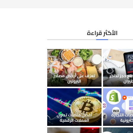
الأكثر قراءة
ع حجز تذاكر
تعرّف على أرخص مصادر
طيران
البروتين
ات التجارة
أفضل منصات تداول
كترونية
العملات الرقمية