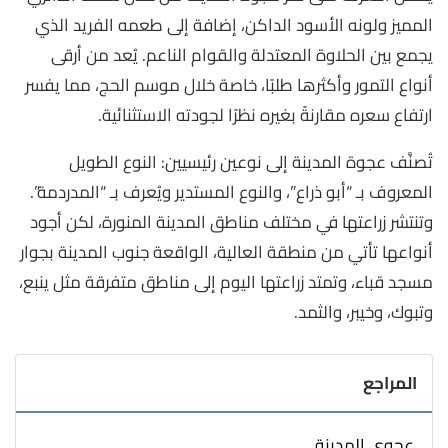
المميز ولونه الأسود الداكن، إضافة إلى طعمه الفريد الذي
يجمع بين الحلاوة المعتدلة والقوام الناعم. يُعد من أرقى
أنواع التمور وأكثرها طلبًا، خاصة خلال موسم الحج، مما يفسر
ارتفاع سعره مقارنةً بغيره نظرًا لجودته الاستثنائية.
تُصنَّف عجوة المدينة إلى نوعين رئيسيين: النوع الطويل
المعروف بـ “أبو ذراع”، والنوع المستدير ويُعرف بـ “المدردمة”.
وتنتشر زراعتها في مختلف مناطق المدينة المنورة، لكن أجود
أنواعها تأتي من منطقة العالية، الواقعة جنوب المدينة بجوار
مسجد قباء، وتمتد زراعتها اليوم إلى مناطق متفرقة مثل ينبع،
وتبوك، وخيبر، والثمد.
المراجع
عجوى المدينة