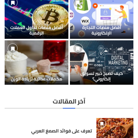
أفضل منصات التجارة
أفضل منصات تداول العملات
الإلكترونية
الرقمية
كيف تصبح خبير تسويق
إلكتروني؟
مكملات غذائية لزيادة الوزن
آخر المقالات
تعرف على فوائد الصمغ العربي