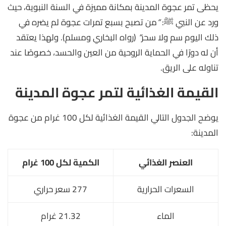
يحظى تمر عجوة المدينة بمكانة مميزة في السنة النبوية، حيث
ورد عن النبي ﷺ:
“
من تصبح بسبع تمرات عجوة لم يضره في
ذلك اليوم سم ولا سحر
“
(رواه البخاري ومسلم). ولهذا يعتقد
أن له دورًا في الحماية الروحية من العين والحسد، خصوصًا عند
تناوله على الريق.
القيمة الغذائية لتمر عجوة المدينة
يوضح الجدول التالي القيمة الغذائية لكل 100 غرام من عجوة
المدينة:
العنصر الغذائي
الكمية لكل 100 غرام
السعرات الحرارية
277 سعر حراري
الماء
21.32 غرام