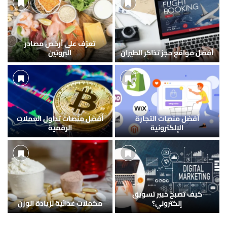
تعرّف على أرخص مصادر
أفضل مواقع حجز تذاكر الطيران
البروتين
أفضل منصات التجارة
أفضل منصات تداول العملات
الإلكترونية
الرقمية
كيف تصبح خبير تسويق
إلكتروني؟
مكملات غذائية لزيادة الوزن