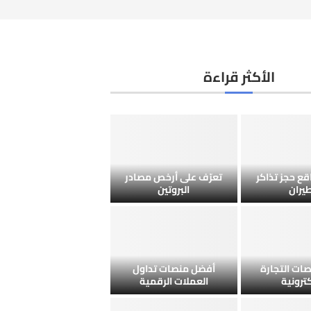
الأكثر قراءة
ع حجز تذاكر
تعرّف على أرخص مصادر
طيران
البروتين
ات التجارة
أفضل منصات تداول
كترونية
العملات الرقمية