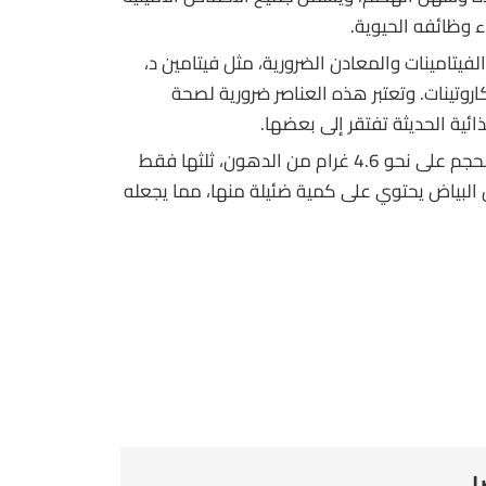
ء وظائفه الحيوية.
فيتامينات والمعادن الضرورية، مثل فيتامين د،
اروتينات. وتعتبر هذه العناصر ضرورية لصحة
ائية الحديثة تفتقر إلى بعضها.
: تحتوي البيضة الواحدة متوسطة الحجم على نحو 4.6 غرام من الدهون، ثلثها فقط
لبياض يحتوي على كمية ضئيلة منها، مما يجعله
ا