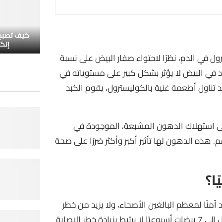
كيف تصبح 
إلك
ول في الدم، نظرًا لاحتواء صفار البيض على نسبة
د في البيض لا يؤثر بشكل كبير على مستوياته في
د تناول أطعمة غنية بالكوليسترول، يقوم الكبد
إلى استهلاك الدهون المشبعة، الموجودة في
 هذه الدهون لها تأثير أكبر وأكثر ضررًا على صحة
ا؟
آمنًا لمعظم البالغين الأصحاء، ولا يزيد من خطر
الإصابة بأمراض القلب. فوفقًا لجامعة هارفارد، فإن تناول ما يصل إلى 7 بيضات أسبوعيًا لا يرتبط بزيادة خطر الإصابة