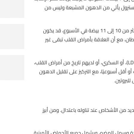
كولسترول يأتي من الدهون المشبعة وليس من
لكن بعض الدراسات تشير إلى أن الاستهلاك العالي للبيض، مثل أكثر من 10 إلى 11 بيضة في الأسبوع، قد يكون
طان، مع أن العلاقة بأمراض القلب تبقى غير
وبالنسبة للأشخاص الذين يعانون من ارتفاع الكوليسترول الضار (LDL)، أو السكري، أو لديهم تاريخ من أمراض القلب،
وا من تناول صفار البيض، ويكتفوا بتناول 6 بيضات أو أقل أسبوعيًا، مع التركيز على تقليل الدهون
لبروتين.
ديد من الأشخاص عند تناوله باعتدال. ومن أبرز
ودة وسهل الهضم، ويشمل جميع الأحماض الأمينية