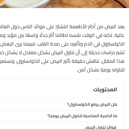
يعد البيض من أكثر الأطعمة انتشارًا على موائد الناس حول العا
عالية. لكنه في الوقت نفسه لطالما أثار جدلًا واسعًا بين مؤيد وم
الكولسترول في الدم وتأثيره على صحة القلب. فبينما يرى البعض 
تشير دراسات حديثة إلى أن تناول البيض بشكل معتدل لا يشكل خط
هذا المقال، نناقش حقيقة تأثير البيض على الكولسترول، ونستعر
لتناوله يوميًا بشكل آمن.
المحتويات
هل البيض يرفع الكولسترول؟
ما الكمية المناسبة لتناول البيض يوميًا؟
فوائد تناول البيض