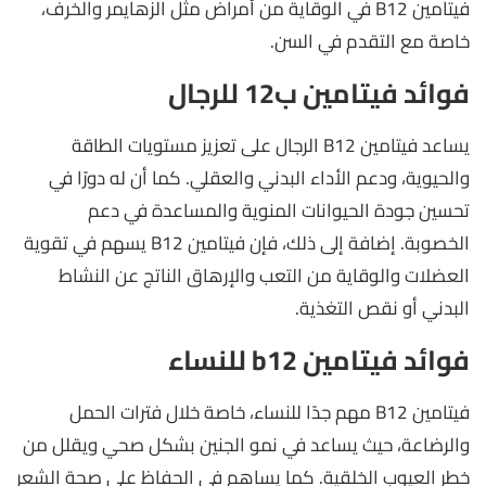
فيتامين B12 في الوقاية من أمراض مثل الزهايمر والخرف،
خاصة مع التقدم في السن.
فوائد فيتامين ب12 للرجال
يساعد فيتامين B12 الرجال على تعزيز مستويات الطاقة
والحيوية، ودعم الأداء البدني والعقلي. كما أن له دورًا في
تحسين جودة الحيوانات المنوية والمساعدة في دعم
الخصوبة. إضافة إلى ذلك، فإن فيتامين B12 يسهم في تقوية
العضلات والوقاية من التعب والإرهاق الناتج عن النشاط
البدني أو نقص التغذية.
فوائد فيتامين b12 للنساء
فيتامين B12 مهم جدًا للنساء، خاصة خلال فترات الحمل
والرضاعة، حيث يساعد في نمو الجنين بشكل صحي ويقلل من
خطر العيوب الخلقية. كما يساهم في الحفاظ على صحة الشعر