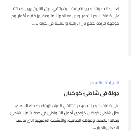
تعد جدة مدينة البحر والضيافة، حيث يلتقي عبق التاريخ بروح الحداثة
على ضفاف البحر الأحمر. وبين معالمها المتنوعة يبرز فقيه أكواريوم
كوجهة فريدة تجمع بين الترفيه والتعليم في تجربة لا …
السياحة والسفر
جولة في شاطئ كوكيان
على ضفاف البحر الأحمر، حيث تلتقي المياه الزرقاء بصفاء السماء،
يطل شاطئ كوكيان كإحدى أجمل الشواطئ في جدة. يتيمز الشاطئ
برماله الناعمة، ومياهه الصافية، والأنشطة الترفيهية التي تناسب
الصغار والكبار …